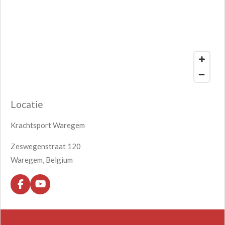
Locatie
Krachtsport Waregem
Zeswegenstraat 120
Waregem, Belgium
F
Y
a
o
c
u
e
T
b
u